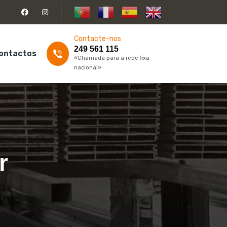
Contacte-nos
249 561 115
ontactos
«Chamada para a rede fixa
nacional»
r