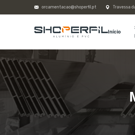
orcamentacao@shoperfil.pt
Travessa da
Início